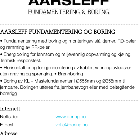
AARSLEFF FUNDAMENTERING OG BORING
• Fundamentering med boring og monteringav stålkjerner. RD-peler
og ramming av RR-peler.
• Energiboring for lønnsom og miljøvennlig oppvarming og kjøling.
Termisk responstest.
• Horisontalboring for gjennomføring av kabler, vann-og avløpsrør
uten graving og sprenging. • Brønnboring
• Boring av KL – Mastefundamenter i Ø555mm og Ø355mm til
jernbane. Boringen utføres fra jernbanevogn eller med beltegående
borerigg
Internett
Nettside:
www.boring.no
E-post:
vetle@boring.no
Adresse