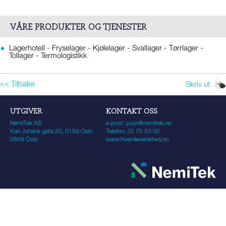
VÅRE PRODUKTER OG TJENESTER
Lagerhotell - Fryselager - Kjølelager - Svallager - Tørrlager -
Tollager - Termologistikk
<< Tilbake
Skriv ut
UTGIVER
KONTAKT OSS
NemiTek AS
e-post:
post@nemitek.no
Karl Johans gate 20, 0159 Oslo
Telefon: 22 70 83 00
0608 Oslo
www.hvemlevererhva.no